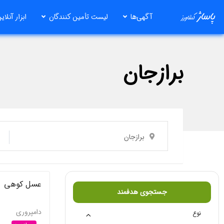
رش
آگهی‌ها
لیست تأمین کنندگان
ابزار آنلای
ه
حتوا
برازجان
برازجان
عسل کوهی
جستجوی هدفمند
دامپروری
نوع