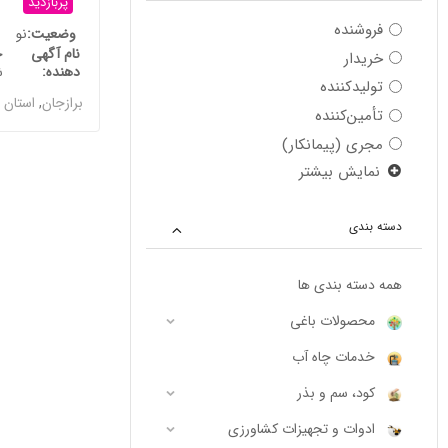
پربازدید
فروشنده
وضعیت
نو
نام آگهی
ح
خریدار
دهنده
ش
تولیدکننده
برازجان
,
استان 
تأمین‌کننده
مجری (پیمانکار)
نمایش بیشتر
دسته بندی
همه دسته بندی ها
محصولات باغی
خدمات چاه آب
کود، سم و بذر
ادوات و تجهیزات کشاورزی