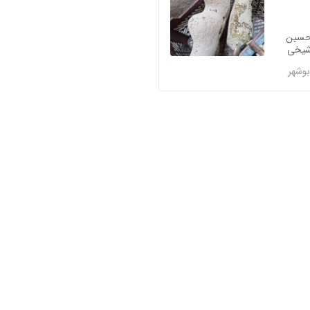
سین
یخی
بوشهر