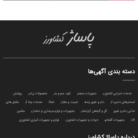
دسته بندی آگهی‌ها
خدمات اجرایی کشاورزی
تجهیزات صنعتی
کود، سم و بذر
محصولات زراعی
پوشش
استخرهای ذخیره آب
دام و طیور زنده
امنیت و نظارت
املاک
خدمات چاه آب
مکمل های
غذایی دام و طیور
گل و گیاهان آپارتمانی
تجهیزات و لوازم مرغداری و دامداری
ماشین
آلات
تجهیزات گلخانه
ادوات و تجهیزات کشاورزی
لوازم و تجهیزات آبیاری کشاورزی
درباره پاساژ کشاورز