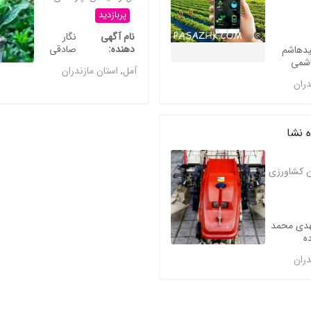
پربازدید
نام آگهی
نگار
دهنده
صادقی
دهاشم
شمی
آمل
,
استان مازندران
دران
 نشا
ین کشاورزی
دی محمد
ده
دران