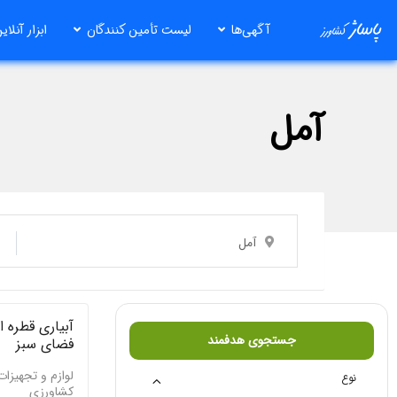
رش
آگهی‌ها
لیست تأمین کنندگان
ابزار آنلای
ه
حتوا
آمل
آمل
آبیاری قطره ا
جستجوی هدفمند
فضای سبز
لوازم و تجهیزات
نوع
کشاورزی