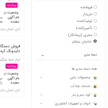
پربازدید
فروشنده
وضعیت
نو
خریدار
نام آگهی
سی
تولیدکننده
دهنده
ها
تأمین‌کننده
آمل
,
استان مازن
مجری (پیمانکار)
نمایش بیشتر
فروش دستگاه
دایدونگ کره
دسته بندی
ابزار نیمه سنگ
پربازدید
همه دسته بندی ها
وضعیت
نو
محصولات باغی
نام آگهی
مه
دهنده
زا
خدمات چاه آب
آمل
,
استان مازن
کود، سم و بذر
ادوات و تجهیزات کشاورزی