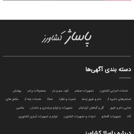
دسته بندی آگهی‌ها
خدمات اجرایی کشاورزی
تجهیزات صنعتی
کود، سم و بذر
محصولات زراعی
پوشش
استخرهای ذخیره آب
دام و طیور زنده
امنیت و نظارت
املاک
خدمات چاه آب
مکمل های
غذایی دام و طیور
گل و گیاهان آپارتمانی
تجهیزات و لوازم مرغداری و دامداری
ماشین
آلات
تجهیزات گلخانه
ادوات و تجهیزات کشاورزی
لوازم و تجهیزات آبیاری کشاورزی
درباره پاساژ کشاورز