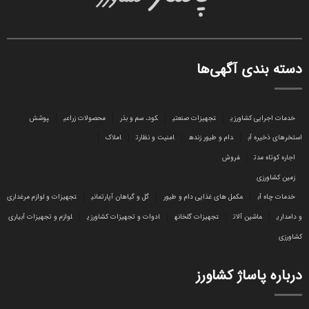
دسته بندی آگهی‌ها
خدمات اجرایی کشاورزی
تجهیزات صنعتی
کود، سم و بذر
محصولات زراعی
پوشش
استخرهای ذخیره آب
دام و طیور زنده
امنیت و نظارت
املاک
اجاره کوتاه مدت
فروش
زمین کشاورزی
خدمات چاه آب
مکمل های غذایی دام و طیور
گل و گیاهان آپارتمانی
تجهیزات و لوازم مرغداری
و دامداری
ماشین آلات
تجهیزات گلخانه
ادوات و تجهیزات کشاورزی
لوازم و تجهیزات آبیاری
کشاورزی
درباره پاساژ کشاورز