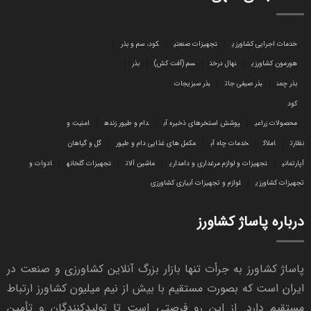
خدمات اجرایی کشاورزی
تجهیزات صنعتی
کود، سم و بذر
هورمون کشاورزی
نهال درخت
سم (آفت کش)
بذر
بذر چمن
بذر صیفی جات
بذر سبزیجات
کود
محصولات زراعی
پوشش استخرهای ذخیره آب
دام و طیور زنده
امنیت و
نظارت
املاک
خدمات چاه آب
مکمل های غذایی دام و طیور
گل و گیاهان
آپارتمانی
تجهیزات و لوازم مرغداری و دامداری
ماشین آلات
تجهیزات گلخانه
ادوات و
تجهیزات کشاورزی
لوازم و تجهیزات آبیاری کشاورزی
درباره پاساژ کشاورز
پاساژ کشاورز به جرأت تنها بازار بزرگ آنلاین کشاورزی و صنعت در
ایران است که بصورت مستقیم با بیش از نیم میلیون کشاورز ارتباط
مستقیم دارد. از این رو فرصتی است تا تولیدکنندگان و تأمین