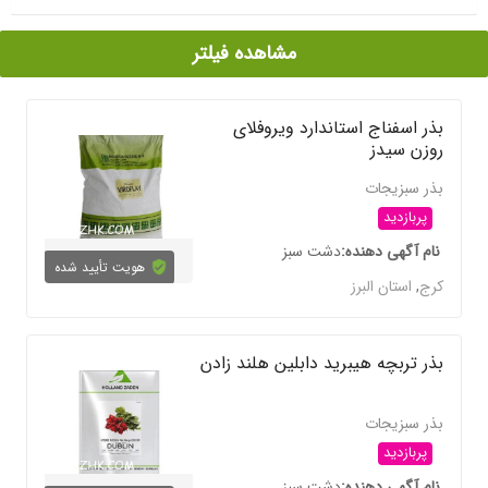
مشاهده فیلتر
بذر اسفناج استاندارد ویروفلای
روزن سیدز
بذر سبزیجات
پربازدید
نام آگهی دهنده
دشت سبز
هویت تأیید شده
کرج
,
استان البرز
بذر تربچه هیبرید دابلین هلند زادن
بذر سبزیجات
پربازدید
نام آگهی دهنده
دشت سبز