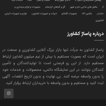
پوشش استخرهای ذخیره آب
دام و طیور زنده
امنیت و نظارت
املاک
خدمات چاه
آب
مکمل های غذایی دام و طیور
گل و گیاهان آپارتمانی
تجهیزات و لوازم مرغداری و
دامداری
ماشین آلات
تجهیزات گلخانه
ادوات و تجهیزات کشاورزی
لوازم و تجهیزات آبیاری
کشاورزی
درباره پاساژ کشاورز
پاساژ کشاورز به جرأت تنها بازار بزرگ آنلاین کشاورزی و صنعت در
ایران است که بصورت مستقیم با بیش از نیم میلیون کشاورز ارتباط
مستقیم دارد. از این رو فرصتی است تا تولیدکنندگان و تأمین
کنندگان بتوانند در این نمایشگاه دائمی، محصولات و خدمات خود
را بدون واسطه عرضه کنند. بی نهایت و بدون تاریخ انقضاء، آگهی
ثبت کنید و مستقیم و بدون واسطه با خریداران ارتباط برقرار کنید.