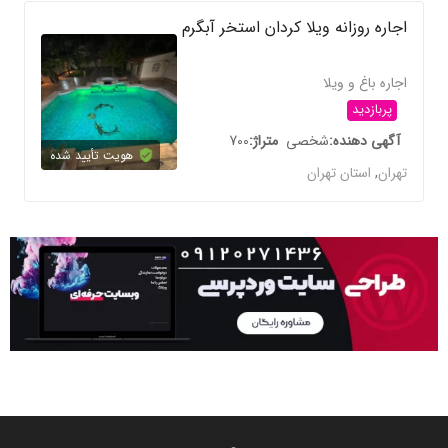
اجاره روزانه ویلا کردان استخر آبگرم
اجاره باغ و ویلا
پربازدید
آگهی دهنده
شخصی
متراژ
700
هویت تأیید شده
تهران
,
استان تهران