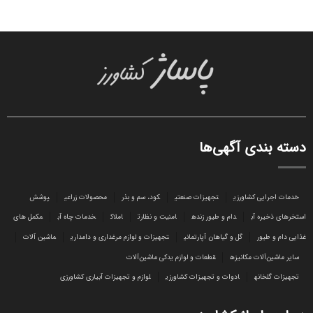
دسته بندی آگهی‌ها
خدمات اجرایی کشاورزی
تجهیزات صنعتی
کود، سم و بذر
محصولات زراعی
پوشش
استخرهای ذخیره آب
دام و طیور زنده
امنیت و نظارت
املاک
خدمات چاه آب
مکمل های
غذایی دام و طیور
گل و گیاهان آپارتمانی
تجهیزات و لوازم مرغداری و دامداری
ماشین آلات
سایر ماشین‌آلات مکانیزه
قطعات و لوازم یدکی ماشین‌آلات
تجهیزات گلخانه
ادوات و تجهیزات کشاورزی
لوازم و تجهیزات آبیاری کشاورزی