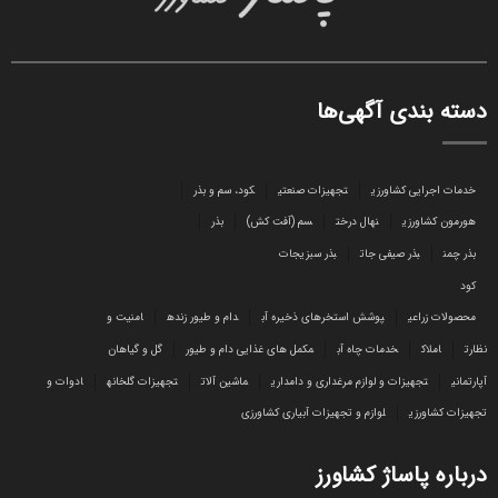
دسته بندی آگهی‌ها
خدمات اجرایی کشاورزی
تجهیزات صنعتی
کود، سم و بذر
هورمون کشاورزی
نهال درخت
سم (آفت کش)
بذر
بذر چمن
بذر صیفی جات
بذر سبزیجات
کود
محصولات زراعی
پوشش استخرهای ذخیره آب
دام و طیور زنده
امنیت و
نظارت
املاک
خدمات چاه آب
مکمل های غذایی دام و طیور
گل و گیاهان
آپارتمانی
تجهیزات و لوازم مرغداری و دامداری
ماشین آلات
تجهیزات گلخانه
ادوات و
تجهیزات کشاورزی
لوازم و تجهیزات آبیاری کشاورزی
درباره پاساژ کشاورز