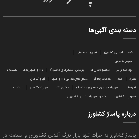
دسته بندی آگهی‌ها
خدمات اجرایی کشاورزی
تجهیزات صنعتی
تجهیزات برقی
کود، سم و بذر
محصولات زراعی
پوشش استخرهای ذخیره آب
دام و طیور زنده
امنیت و
نظارت
املاک
خدمات چاه آب
مکمل های غذایی دام و طیور
گل و گیاهان
آپارتمانی
تجهیزات و لوازم مرغداری و دامداری
ماشین آلات
تجهیزات گلخانه
ادوات و
تجهیزات کشاورزی
لوازم و تجهیزات آبیاری کشاورزی
درباره پاساژ کشاورز
پاساژ کشاورز به جرأت تنها بازار بزرگ آنلاین کشاورزی و صنعت در