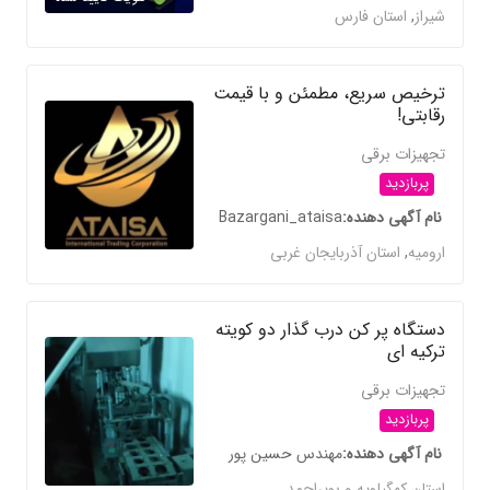
شیراز
,
استان فارس
ترخیص سریع، مطمئن و با قیمت
رقابتی!
تجهیزات برقی
پربازدید
نام آگهی دهنده
Bazargani_ataisa
ارومیه
,
استان آذربایجان غربی
دستگاه پر کن درب گذار دو کویته
ترکیه ای
تجهیزات برقی
پربازدید
نام آگهی دهنده
مهندس حسین پور
استان کهگیلویه و بویراحمد