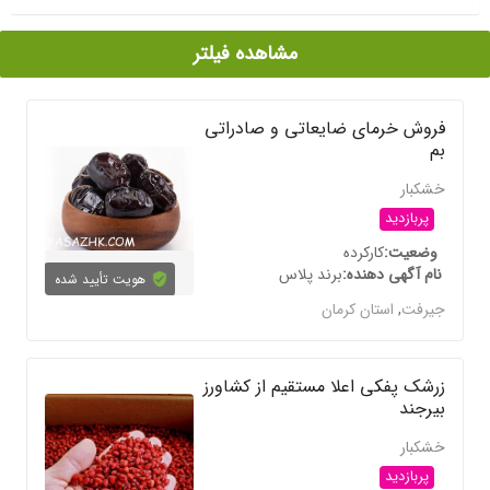
مشاهده فیلتر
فروش خرمای ضایعاتی و صادراتی
بم
خشکبار
پربازدید
وضعیت
کارکرده
نام آگهی دهنده
برند پلاس
هویت تأیید شده
جیرفت
,
استان کرمان
زرشک پفکی اعلا مستقیم از کشاورز
بیرجند
خشکبار
پربازدید