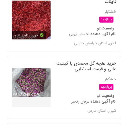
قاینات
خشکبار
پربازدید
وضعیت
نو
نام آگهی دهنده
احسان ایوبی
هویت تأیید شده
قائن
,
استان خراسان جنوبی
خرید غنچه گل محمدی با کیفیت
عالی و قیمت استثنایی
خشکبار
پربازدید
وضعیت
نو
نام آگهی دهنده
عرفان رنجبر
شیراز
,
استان فارس