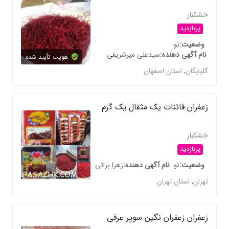
خشکبار
پربازدید
وضعیت
نو
نام آگهی دهنده
سیدعلی میرشریفی
هویت تأیید شده
گلپایگان
,
استان اصفهان
زعفران قائنات یک مثقال یک گرم
خشکبار
پربازدید
وضعیت
نو
نام آگهی دهنده
زهرا براتی
تهران
,
استان تهران
زعفران زعفران نگین سوپر عرفی