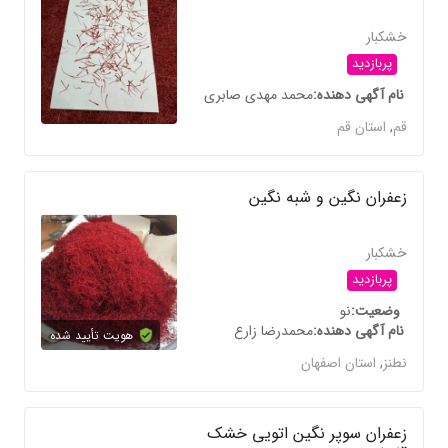
خشکبار
پربازدید
نام آگهی دهنده
محمد مهدی صابری
قم
,
استان قم
زعفران نگین و شبه نگین
خشکبار
پربازدید
وضعیت
نو
نام آگهی دهنده
محمدرضا زارع
هویت تأیید شده
نطنز
,
استان اصفهان
زعفران سوپر نگین اتویی خشک