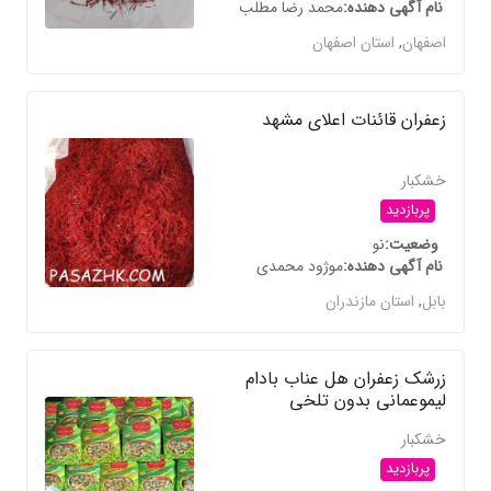
نام آگهی دهنده
محمد رضا مطلب
اصفهان
,
استان اصفهان
زعفران قائنات اعلای مشهد
خشکبار
پربازدید
وضعیت
نو
نام آگهی دهنده
موژود محمدی
بابل
,
استان مازندران
زرشک زعفران هل عناب بادام
لیموعمانی بدون تلخی
خشکبار
پربازدید