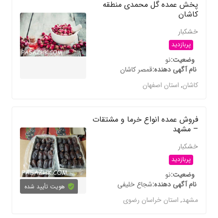
پخش عمده گل محمدی منطقه
کاشان
خشکبار
پربازدید
وضعیت
نو
نام آگهی دهنده
قمصر کاشان
کاشان
,
استان اصفهان
فروش عمده انواع خرما و مشتقات
– مشهد
خشکبار
پربازدید
وضعیت
نو
نام آگهی دهنده
شجاع خلیفی
هویت تأیید شده
مشهد
,
استان خراسان رضوی