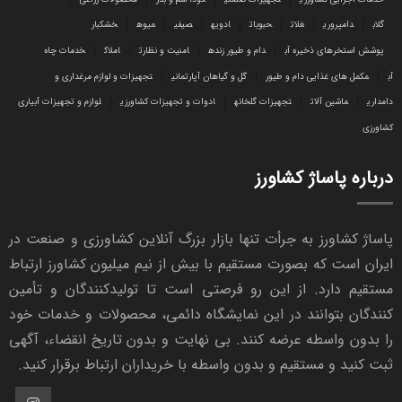
گلاب
دامپروری
غلات
حبوبات
ادویه
صیفی
میوه
خشکبار
پوشش استخرهای ذخیره آب
دام و طیور زنده
امنیت و نظارت
املاک
خدمات چاه
آب
مکمل های غذایی دام و طیور
گل و گیاهان آپارتمانی
تجهیزات و لوازم مرغداری و
دامداری
ماشین آلات
تجهیزات گلخانه
ادوات و تجهیزات کشاورزی
لوازم و تجهیزات آبیاری
کشاورزی
درباره پاساژ کشاورز
پاساژ کشاورز به جرأت تنها بازار بزرگ آنلاین کشاورزی و صنعت در
ایران است که بصورت مستقیم با بیش از نیم میلیون کشاورز ارتباط
مستقیم دارد. از این رو فرصتی است تا تولیدکنندگان و تأمین
کنندگان بتوانند در این نمایشگاه دائمی، محصولات و خدمات خود
را بدون واسطه عرضه کنند. بی نهایت و بدون تاریخ انقضاء، آگهی
ثبت کنید و مستقیم و بدون واسطه با خریداران ارتباط برقرار کنید.