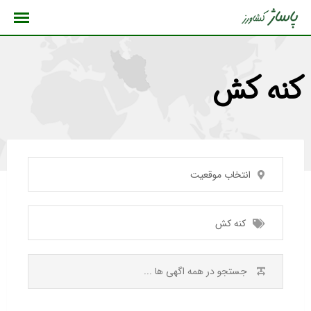
رش
ه
حتوا
کنه کش
انتخاب موقعیت
کنه کش