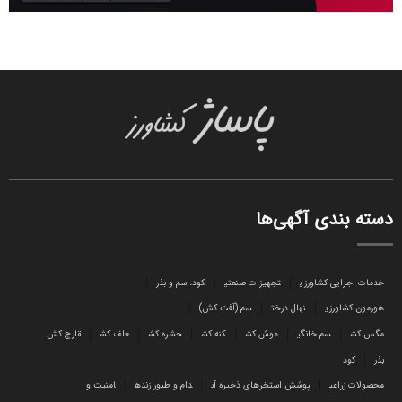
دسته بندی آگهی‌ها
خدمات اجرایی کشاورزی
تجهیزات صنعتی
کود، سم و بذر
هورمون کشاورزی
نهال درخت
سم (آفت کش)
مگس کش
سم خانگی
موش کش
کنه کش
حشره کش
علف کش
قارچ کش
بذر
کود
محصولات زراعی
پوشش استخرهای ذخیره آب
دام و طیور زنده
امنیت و