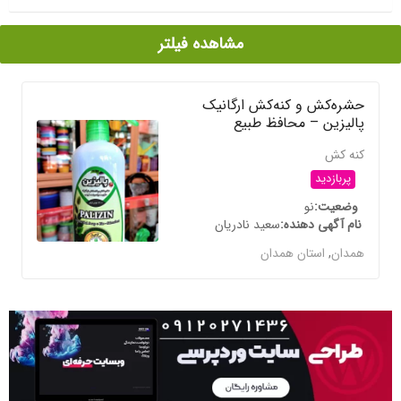
مشاهده فیلتر
حشره‌کش و کنه‌کش ارگانیک
پالیزین – محافظ طبیع
کنه کش
پربازدید
وضعیت
نو
نام آگهی دهنده
سعید نادریان
همدان
,
استان همدان